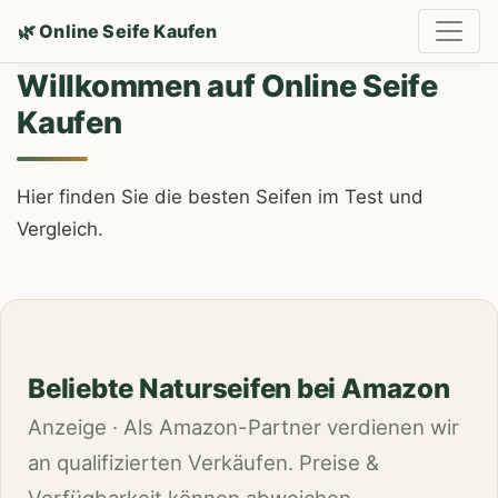
Online Seife Kaufen
Willkommen auf Online Seife
Kaufen
Hier finden Sie die besten Seifen im Test und
Vergleich.
Beliebte Naturseifen bei Amazon
Anzeige · Als Amazon-Partner verdienen wir
an qualifizierten Verkäufen. Preise &