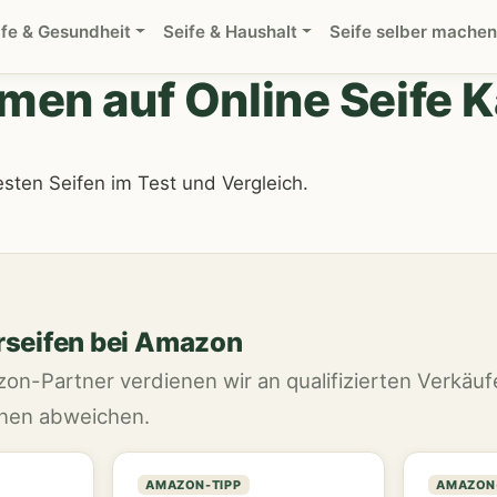
ife & Gesundheit
Seife & Haushalt
Seife selber machen
men auf Online Seife 
esten Seifen im Test und Vergleich.
rseifen bei Amazon
on-Partner verdienen wir an qualifizierten Verkäuf
nnen abweichen.
AMAZON-TIPP
AMAZON