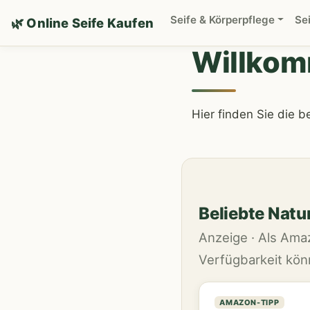
Seife & Körperpflege
Se
Online Seife Kaufen
Willkom
Hier finden Sie die b
Beliebte Natu
Anzeige · Als Amaz
Verfügbarkeit kö
AMAZON-TIPP