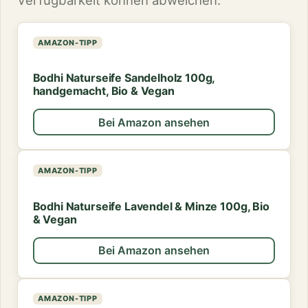
Verfügbarkeit können abweichen.
AMAZON-TIPP
Bodhi Naturseife Sandelholz 100g,
handgemacht, Bio & Vegan
Bei Amazon ansehen
AMAZON-TIPP
Bodhi Naturseife Lavendel & Minze 100g, Bio
& Vegan
Bei Amazon ansehen
AMAZON-TIPP